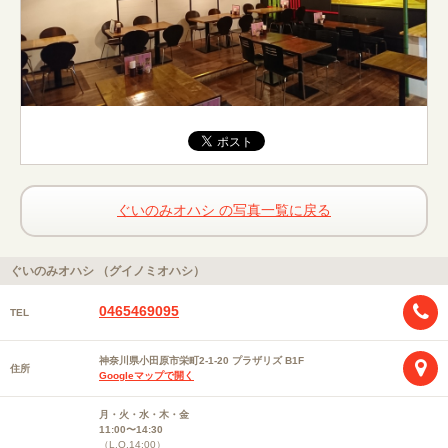
ぐいのみオハシ の写真一覧に戻る
ぐいのみオハシ （グイノミオハシ）
0465469095
TEL
神奈川県小田原市栄町2-1-20 プラザリズ B1F
住所
Googleマップで開く
月・火・水・木・金
11:00〜14:30
（L.O.14:00）