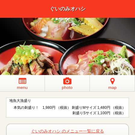
ぐいのみオハシ
menu
photo
map
地魚大漁盛り
本気の刺盛り！ 1,980円 （税抜） 刺盛りMサイズ 1,480円 （税抜）
刺盛りSサイズ 1,100円 （税抜）
ぐいのみオハシ のメニュー一覧に戻る