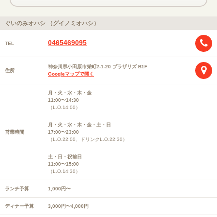
ぐいのみオハシ （グイノミオハシ）
0465469095
TEL
神奈川県小田原市栄町2-1-20 プラザリズ B1F
住所
Googleマップで開く
月・火・水・木・金
11:00〜14:30
（L.O.14:00）
月・火・水・木・金・土・日
営業時間
17:00〜23:00
（L.O.22:00、ドリンクL.O.22:30）
土・日・祝前日
11:00〜15:00
（L.O.14:30）
ランチ予算
1,000円〜
ディナー予算
3,000円〜4,000円