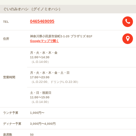
ぐいのみオハシ （グイノミオハシ）
0465469095
TEL
神奈川県小田原市栄町2-1-20 プラザリズ B1F
住所
Googleマップで開く
月・火・水・木・金
11:00〜14:30
（L.O.14:00）
月・火・水・木・金・土・日
営業時間
17:00〜23:00
（L.O.22:00、ドリンクL.O.22:30）
土・日・祝前日
11:00〜15:00
（L.O.14:30）
ランチ予算
1,000円〜
ディナー予算
3,000円〜4,000円
座席数
50