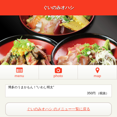
ぐいのみオハシ
menu
photo
map
博多のうまかもん！“いわし明太”
350円 （税抜）
ぐいのみオハシ のメニュー一覧に戻る