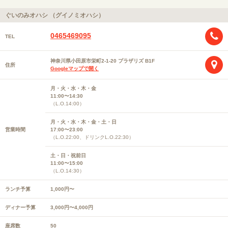
ぐいのみオハシ （グイノミオハシ）
0465469095
TEL
神奈川県小田原市栄町2-1-20 プラザリズ B1F
住所
Googleマップで開く
月・火・水・木・金
11:00〜14:30
（L.O.14:00）
月・火・水・木・金・土・日
営業時間
17:00〜23:00
（L.O.22:00、ドリンクL.O.22:30）
土・日・祝前日
11:00〜15:00
（L.O.14:30）
ランチ予算
1,000円〜
ディナー予算
3,000円〜4,000円
座席数
50