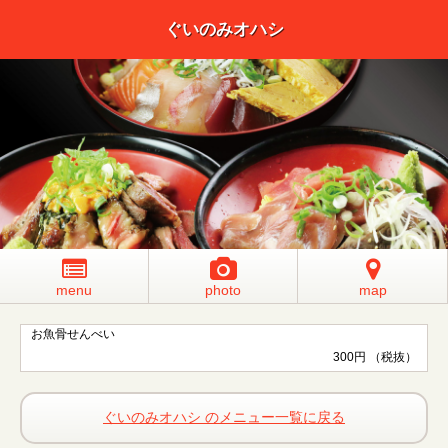
ぐいのみオハシ
menu
photo
map
お魚骨せんべい
300円 （税抜）
ぐいのみオハシ のメニュー一覧に戻る