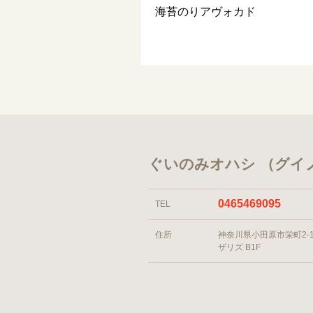
海苔のりアヴォカド
ぐいのみオハシ （グイ
0465469095
TEL
住所
神奈川県小田原市栄町2-1-
ザリズ B1F