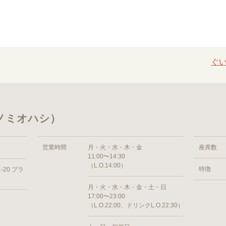
ぐ
ノミオハシ）
営業時間
月・火・水・木・金
座席数
11:00〜14:30
（L.O.14:00）
特徴
20 プラ
月・火・水・木・金・土・日
17:00〜23:00
（L.O.22:00、ドリンクL.O.22:30）