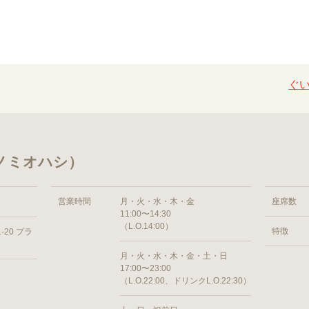
ぐ
ノミオハシ）
営業時間
月・火・水・木・金
座席数
11:00〜14:30
（L.O.14:00）
特徴
20 プラ
月・火・水・木・金・土・日
17:00〜23:00
（L.O.22:00、ドリンクL.O.22:30）