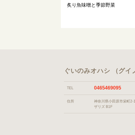
炙り魚味噌と季節野菜
ぐいのみオハシ （グイ
0465469095
TEL
住所
神奈川県小田原市栄町2-1-
ザリズ B1F