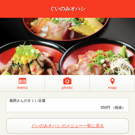
ぐいのみオハシ
menu
photo
map
風間さんのすくい豆腐
350円 （税抜）
ぐいのみオハシ のメニュー一覧に戻る