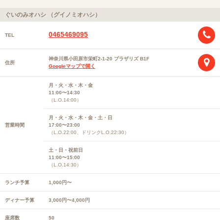
ぐいのみオハシ （グイノミオハシ）
0465469095
TEL
神奈川県小田原市栄町2-1-20 プラザリズ B1F
住所
Googleマップで開く
月・火・水・木・金
11:00〜14:30
（L.O.14:00）
月・火・水・木・金・土・日
営業時間
17:00〜23:00
（L.O.22:00、ドリンクL.O.22:30）
土・日・祝前日
11:00〜15:00
（L.O.14:30）
ランチ予算
1,000円〜
ディナー予算
3,000円〜4,000円
座席数
50