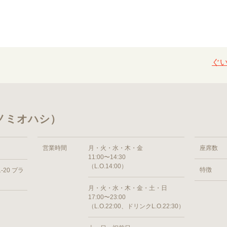
ぐ
ノミオハシ）
営業時間
月・火・水・木・金
座席数
11:00〜14:30
（L.O.14:00）
特徴
20 プラ
月・火・水・木・金・土・日
17:00〜23:00
（L.O.22:00、ドリンクL.O.22:30）