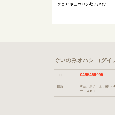
タコとキュウリの塩わさび
ぐいのみオハシ （グイ
0465469095
TEL
住所
神奈川県小田原市栄町2-1-
ザリズ B1F