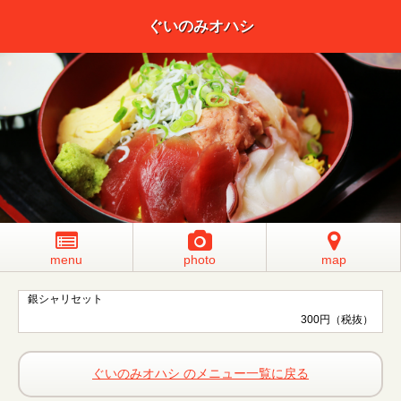
ぐいのみオハシ
menu
photo
map
銀シャリセット
300円（税抜）
ぐいのみオハシ のメニュー一覧に戻る