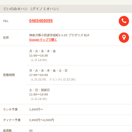
ぐいのみオハシ （グイノミオハシ）
0465469095
TEL
神奈川県小田原市栄町2-1-20 プラザリズ B1F
住所
Googleマップで開く
月・火・水・木・金
11:00〜14:30
（L.O.14:00）
月・火・水・木・金・土・日
営業時間
17:00〜23:00
（L.O.22:00、ドリンクL.O.22:30）
土・日・祝前日
11:00〜15:00
（L.O.14:30）
ランチ予算
1,000円〜
ディナー予算
3,000円〜4,000円
座席数
50