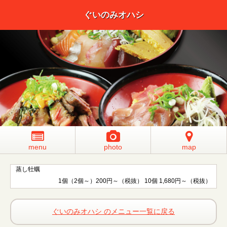
ぐいのみオハシ
menu
photo
map
蒸し牡蠣
1個（2個～）200円～（税抜） 10個 1,680円～（税抜）
ぐいのみオハシ のメニュー一覧に戻る