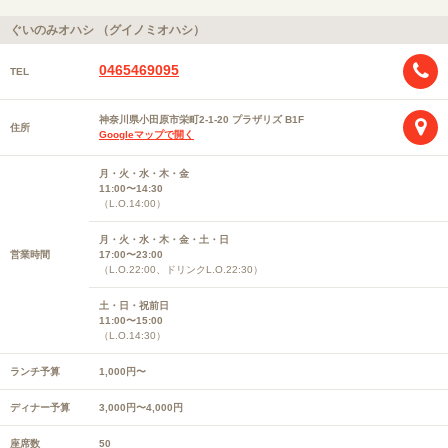
ぐいのみオハシ （グイノミオハシ）
0465469095
TEL
神奈川県小田原市栄町2-1-20 プラザリズ B1F
住所
Googleマップで開く
月・火・水・木・金
11:00〜14:30
（L.O.14:00）
月・火・水・木・金・土・日
営業時間
17:00〜23:00
（L.O.22:00、ドリンクL.O.22:30）
土・日・祝前日
11:00〜15:00
（L.O.14:30）
ランチ予算
1,000円〜
ディナー予算
3,000円〜4,000円
座席数
50