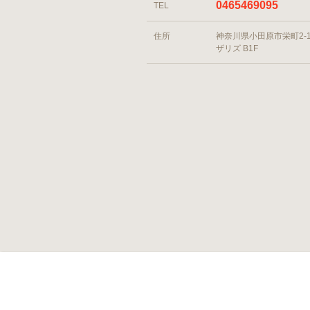
0465469095
TEL
住所
神奈川県小田原市栄町2-1-
ザリズ B1F