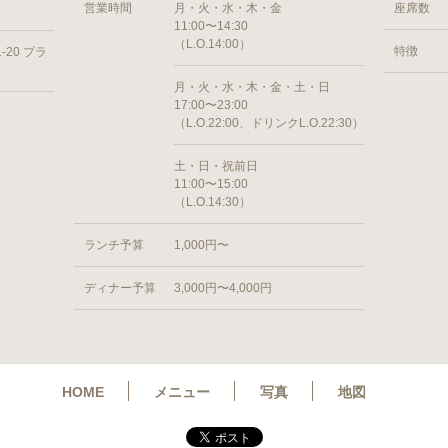
営業時間
月・火・水・木・金
座席数
11:00〜14:30
（L.O.14:00）
特徴
20 プラ
月・火・水・木・金・土・日
17:00〜23:00
（L.O.22:00、ドリンクL.O.22:30）
土・日・祝前日
11:00〜15:00
（L.O.14:30）
ランチ予算
1,000円〜
ディナー予算
3,000円〜4,000円
HOME
メニュー
写真
地図